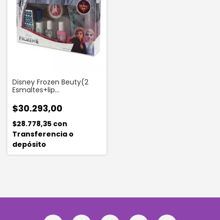
Disney Frozen Beuty(2
Esmaltes+lip
Gloss+decorador
Uñas+balsamo Lab)
$30.293,00
$28.778,35
con
Transferencia o
depósito