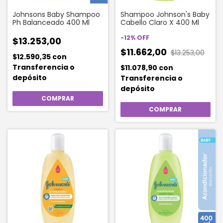
Johnsons Baby Shampoo
Shampoo Johnson's Baby
Ph Balanceado 400 Ml
Cabello Claro X 400 Ml
-
12
%
OFF
$13.253,00
$11.662,00
$13.253,00
$12.590,35
con
Transferencia o
$11.078,90
con
depósito
Transferencia o
depósito