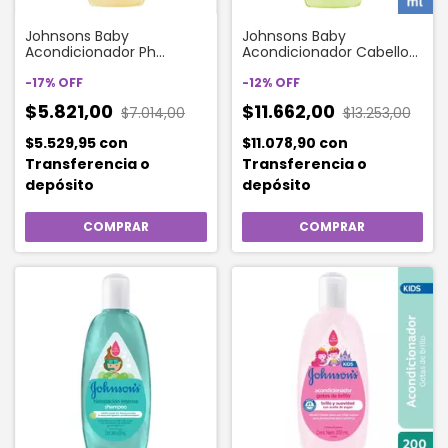
Johnsons Baby
Johnsons Baby
Acondicionador Ph
Acondicionador Cabello
Balanceado 200 Ml
Claro X 400 Ml
-
17
%
OFF
-
12
%
OFF
$5.821,00
$11.662,00
$7.014,00
$13.253,00
$5.529,95
con
$11.078,90
con
Transferencia o
Transferencia o
depósito
depósito