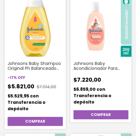
Johnsons Baby Shampoo
Johnsons Baby
Original Ph Balanceado
Acondicionador Para
200 Ml
Bebe Rulos 200 Ml
-
17
%
OFF
$7.220,00
$5.821,00
$7.014,00
$6.859,00
con
Transferencia o
$5.529,95
con
depósito
Transferencia o
depósito