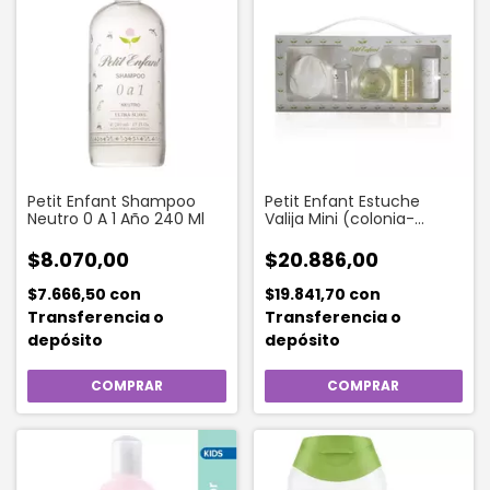
Petit Enfant Shampoo
Petit Enfant Estuche
Neutro 0 A 1 Año 240 Ml
Valija Mini (colonia-
polvo-shampoo Kids-
jabon-shampoo De 0a1)
$8.070,00
$20.886,00
$7.666,50
con
$19.841,70
con
Transferencia o
Transferencia o
depósito
depósito