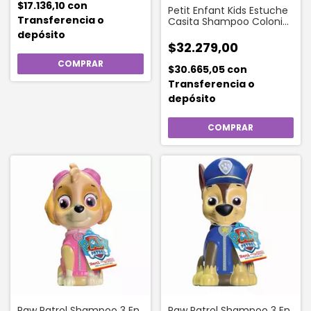
$17.136,10
con
Petit Enfant Kids Estuche
Transferencia o
Casita Shampoo Colonia
Jabón
depósito
$32.279,00
$30.665,05
con
Transferencia o
depósito
Paw Patrol Shampoo 3 En
Paw Patrol Shampoo 3 En