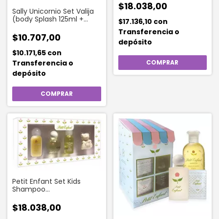
$18.038,00
Sally Unicornio Set Valija
(body Splash 125ml +
$17.136,10
con
Shampoo 200ml)
Transferencia o
$10.707,00
depósito
$10.171,65
con
Transferencia o
depósito
Petit Enfant Set Kids
Shampoo
Acondicionador Colonia
Jabón
$18.038,00