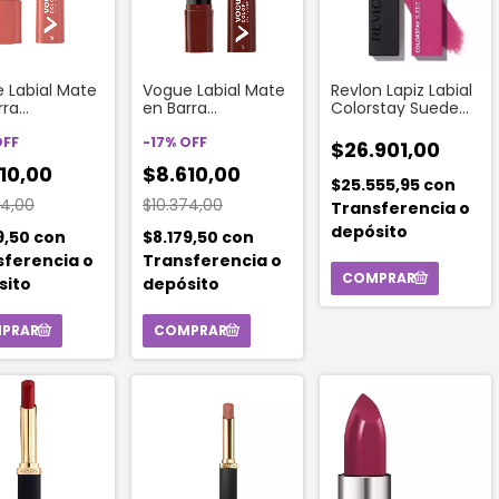
 Labial Mate
Vogue Labial Mate
Revlon Lapiz Labial
rra
en Barra
Colorstay Suede
issimo Tono
Colorissimo Tono
Ink Tunnel Vision
e Fresco
OFF
Canela Intensa
-
17
%
OFF
$26.901,00
10,00
$8.610,00
$25.555,95
con
74,00
$10.374,00
Transferencia o
depósito
9,50
con
$8.179,50
con
sferencia o
Transferencia o
sito
depósito