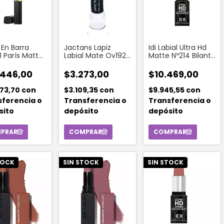
 En Barra
Jactans Lapiz
Idi Labial Ultra Hd
l París Matte
Labial Mate Ov192-
Matte Nº214 Bilant
G Color 570
220
Bordeaux Hidra
 It Intens
.446,00
$3.273,00
$10.469,00
673,70
con
$3.109,35
con
$9.945,55
con
sferencia o
Transferencia o
Transferencia o
sito
depósito
depósito
TOCK
SIN STOCK
SIN STOCK