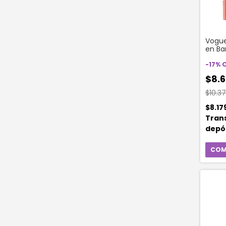
Vogue
en Ba
Color
Lyche
-
17
%
$8.6
$10.3
$8.17
Tran
depó