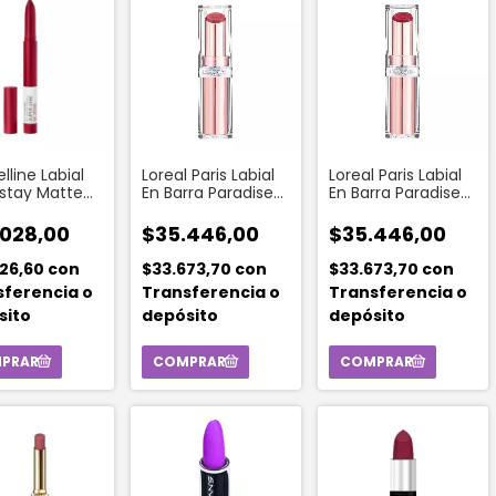
lline Labial
Loreal Paris Labial
Loreal Paris Labial
stay Matte
En Barra Paradise
En Barra Paradise
ayon 1.5 Gr
Balm 906 Blush
Balm 353 Mulberry
stle In The
Fantasy
Ecstatic
.028,00
$35.446,00
$35.446,00
626,60
con
$33.673,70
con
$33.673,70
con
sferencia o
Transferencia o
Transferencia o
sito
depósito
depósito