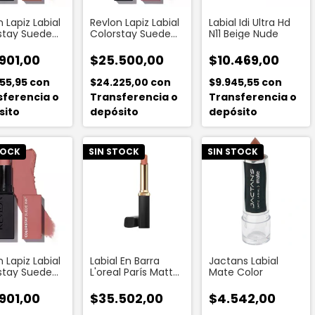
 Lapiz Labial
Revlon Lapiz Labial
Labial Idi Ultra Hd
stay Suede
Colorstay Suede
N11 Beige Nude
ure Talent
Ink Power Trip
901,00
$25.500,00
$10.469,00
555,95
con
$24.225,00
con
$9.945,55
con
sferencia o
Transferencia o
Transferencia o
sito
depósito
depósito
TOCK
SIN STOCK
SIN STOCK
 Lapiz Labial
Labial En Barra
Jactans Labial
stay Suede
L'oreal París Matte
Mate Color
t Instinct
X 2,1 G Color 505
Nude Resilie
901,00
$35.502,00
$4.542,00