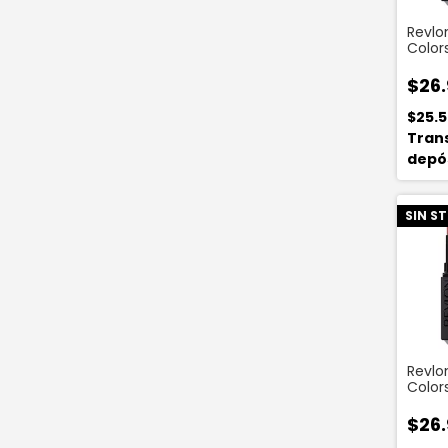
Revlon
Color
Ink P
$26.
$25.
Tran
depó
SIN S
Revlon
Color
Ink Gu
$26.