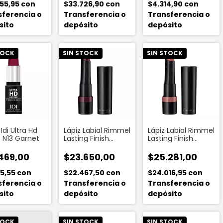
555,95
con
$33.726,90
con
$4.314,90
con
sferencia o
Transferencia o
Transferencia o
sito
depósito
depósito
TOCK
SIN STOCK
SIN STOCK
 Idi Ultra Hd
Lápiz Labial Rimmel
Lápiz Labial Rimmel
 N13 Garnet
Lasting Finish
Lasting Finish
Extreme 840
Extreme 730
Mulberry
Perfect Nude
469,00
$23.650,00
$25.281,00
45,55
con
$22.467,50
con
$24.016,95
con
sferencia o
Transferencia o
Transferencia o
sito
depósito
depósito
TOCK
SIN STOCK
SIN STOCK