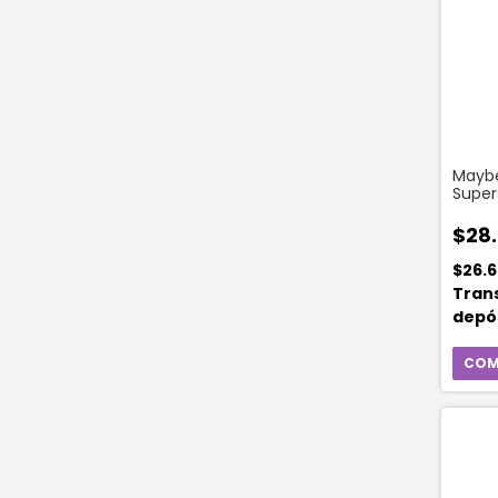
Maybe
Super
Ink Cr
45 Hu
$28
Heels
$26.
Tran
depó