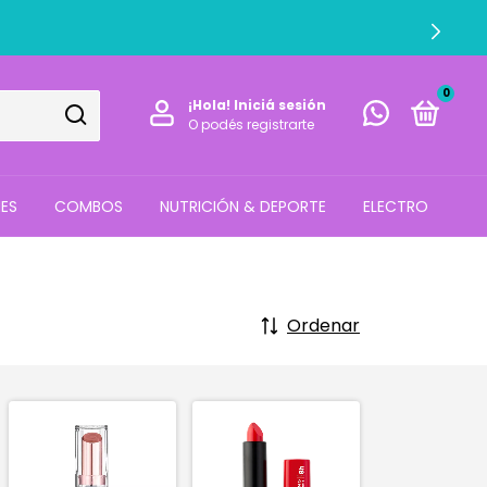
0
¡Hola!
Iniciá sesión
O podés registrarte
ES
COMBOS
NUTRICIÓN & DEPORTE
ELECTRO
Ordenar