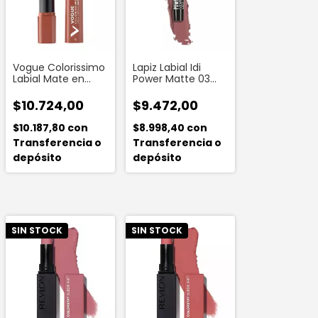
Vogue Colorissimo
Lapiz Labial Idi
Labial Mate en
Power Matte 03
Barra Tono
Toffee Beige
Almendra Serena
$10.724,00
$9.472,00
$10.187,80
con
$8.998,40
con
Transferencia o
Transferencia o
depósito
depósito
SIN STOCK
SIN STOCK