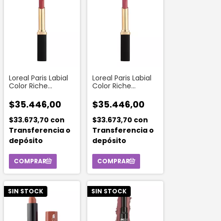
Loreal Paris Labial
Loreal Paris Labial
Color Riche
Color Riche
Intense Volume
Intense Volume
Matte 640 Nude
Matte 602 Nude
$35.446,00
$35.446,00
Independa
Admirable
$33.673,70
con
$33.673,70
con
Transferencia o
Transferencia o
depósito
depósito
SIN STOCK
SIN STOCK