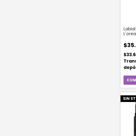
Labial
L'orea
X 2,1 
Worth
$35
$33.
Tran
depó
SIN S