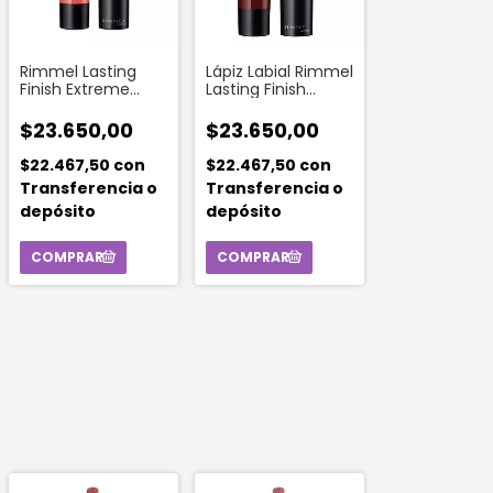
Rimmel Lasting
Lápiz Labial Rimmel
Finish Extreme
Lasting Finish
Matte Lipstick
Extreme 560
Color 144
Crimson Desire
$23.650,00
$23.650,00
$22.467,50
con
$22.467,50
con
Transferencia o
Transferencia o
depósito
depósito