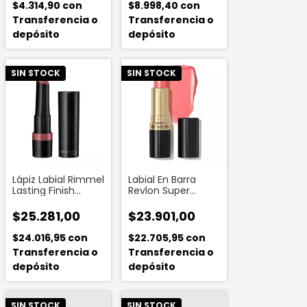
$4.314,90
con
$8.998,40
con
Transferencia o
Transferencia o
depósito
depósito
SIN STOCK
SIN STOCK
Lápiz Labial Rimmel
Labial En Barra
Lasting Finish
Revlon Super
Extreme 220
Lustrous X 4,2 G
Mauve Bliss
Color Fire Peach
$25.281,00
$23.901,00
$24.016,95
con
$22.705,95
con
Transferencia o
Transferencia o
depósito
depósito
SIN STOCK
SIN STOCK