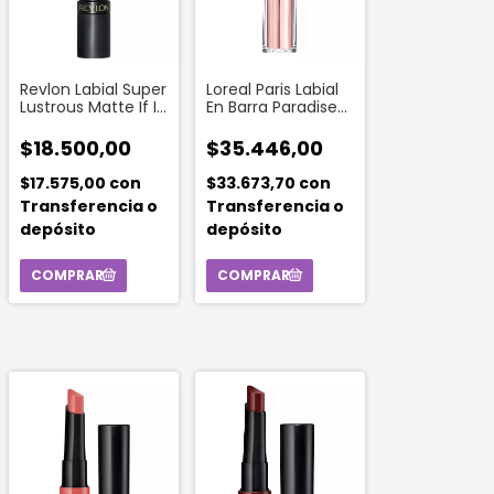
Revlon Labial Super
Loreal Paris Labial
Lustrous Matte If I
En Barra Paradise
Want To 001
Balm 193 Rose
Mirage
$18.500,00
$35.446,00
$17.575,00
con
$33.673,70
con
Transferencia o
Transferencia o
depósito
depósito