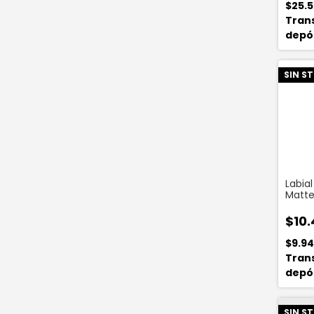
$25.
Tran
depó
SIN S
Labial
Matte
$10.
$9.9
Tran
depó
SIN S