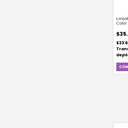
Loreal
Color
Inten
Matte
$35
Domi
$33.
Tran
depó