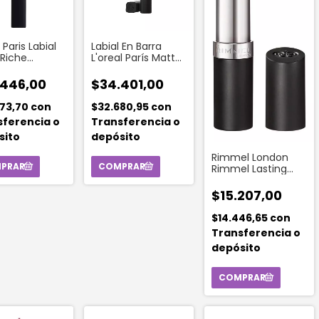
 Paris Labial
Labial En Barra
 Riche
L'oreal París Matte
se Volume
X 2,1 G Color 520
 480 Plum
Nude Defiant
.446,00
$34.401,00
nant
673,70
con
$32.680,95
con
sferencia o
Transferencia o
sito
depósito
Rimmel London
Rimmel Lasting
Finish Lipstick Lapiz
Labial 005
$15.207,00
$14.446,65
con
Transferencia o
depósito