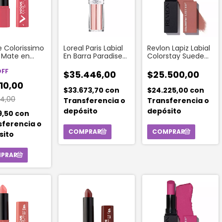
 Colorissimo
Loreal Paris Labial
Revlon Lapiz Labial
l Mate en
En Barra Paradise
Colorstay Suede
 Tono Rosa
Balm 107 Brown
Ink No Rules
osa
OFF
Enchante
$35.446,00
$25.500,00
10,00
$33.673,70
con
$24.225,00
con
74,00
Transferencia o
Transferencia o
depósito
depósito
9,50
con
sferencia o
sito