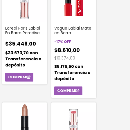
Loreal Paris Labial
Vogue Labial Mate
En Barra Paradise
en Barra
Balm 191 Nude
Colorissimo Tono
Heaven
Frambuesa Viva
-
17
%
OFF
$35.446,00
$8.610,00
$33.673,70
con
$10.374,00
Transferencia o
depósito
$8.179,50
con
Transferencia o
depósito