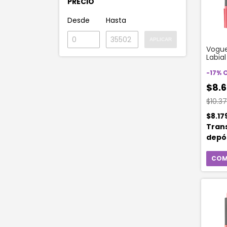
PRECIO
Desde
Hasta
APLICAR
Vogue
Labia
Barra
Amor
-
17
%
$8.6
$10.3
$8.17
Tran
depó