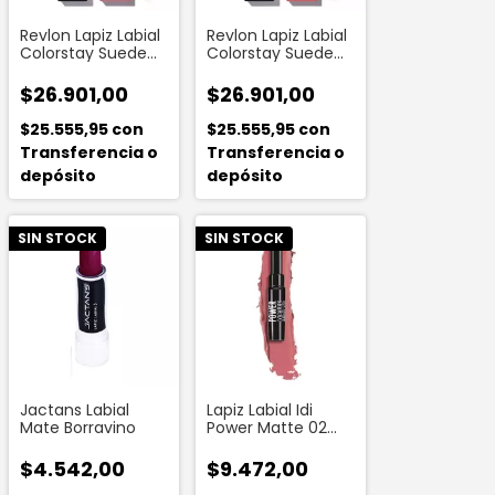
Revlon Lapiz Labial
Revlon Lapiz Labial
Colorstay Suede
Colorstay Suede
Ink That Girl
Ink Hot Girl
$26.901,00
$26.901,00
$25.555,95
con
$25.555,95
con
Transferencia o
Transferencia o
depósito
depósito
SIN STOCK
SIN STOCK
Jactans Labial
Lapiz Labial Idi
Mate Borravino
Power Matte 02
Velvet Pink
$4.542,00
$9.472,00