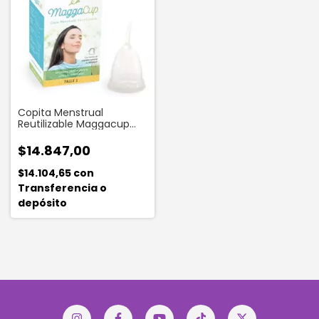
Copita Menstrual
Reutilizable Maggacup
Talle 1 X 1 Unidad| Color
Transparente
$14.847,00
$14.104,65
con
Transferencia o
depósito