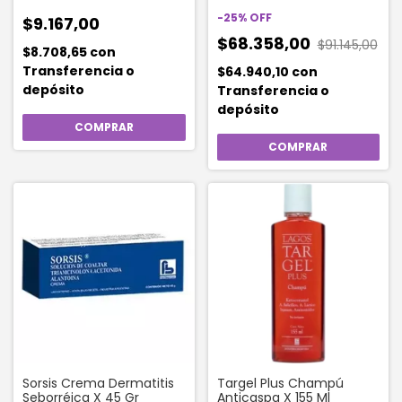
Graso x 400 ml
-
25
%
OFF
$9.167,00
$68.358,00
$91.145,00
$8.708,65
con
Transferencia o
$64.940,10
con
depósito
Transferencia o
depósito
Sorsis Crema Dermatitis
Targel Plus Champú
Seborréica X 45 Gr
Anticaspa X 155 Ml