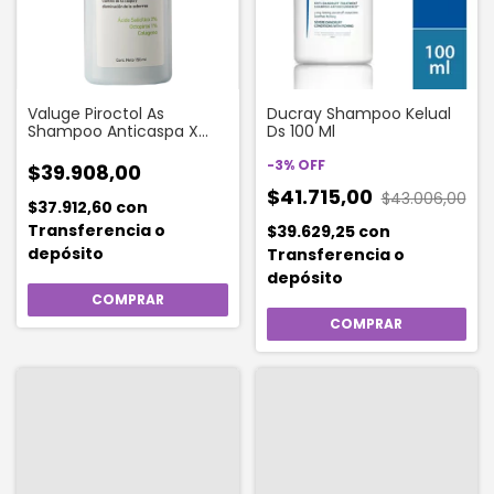
Valuge Piroctol As
Ducray Shampoo Kelual
Shampoo Anticaspa X
Ds 100 Ml
150ml
-
3
%
OFF
$39.908,00
$41.715,00
$43.006,00
$37.912,60
con
Transferencia o
$39.629,25
con
depósito
Transferencia o
depósito