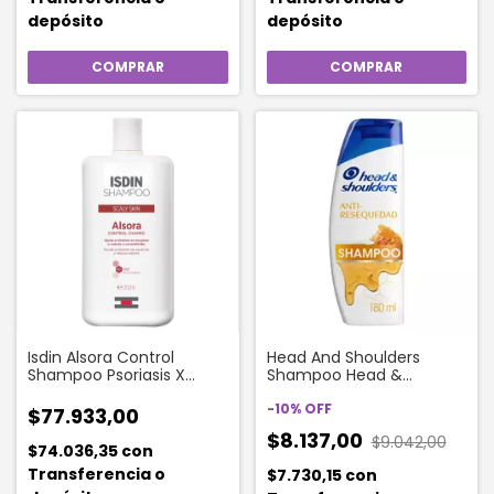
depósito
depósito
Isdin Alsora Control
Head And Shoulders
Shampoo Psoriasis X
Shampoo Head &
200ml
Shoulders Anti
Resequedad X 180 Ml
-
10
%
OFF
$77.933,00
$8.137,00
$9.042,00
$74.036,35
con
Transferencia o
$7.730,15
con