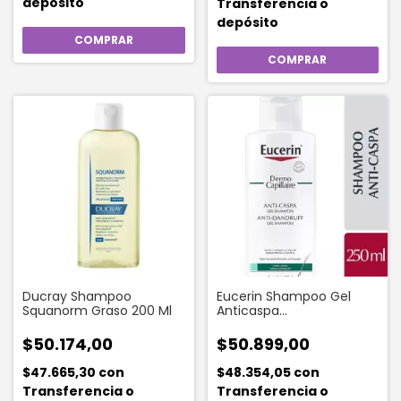
depósito
Transferencia o
depósito
Ducray Shampoo
Eucerin Shampoo Gel
Squanorm Graso 200 Ml
Anticaspa
Dermocapillaire Para
Dermatitis Seborreica 250
$50.174,00
$50.899,00
Ml
$47.665,30
con
$48.354,05
con
Transferencia o
Transferencia o