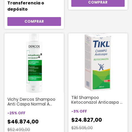
Transferencia o
depósito
Tikl Shampoo
Vichy Dercos Shampoo
Ketoconazol Anticaspa X
Anti Caspa Normal A
240 Ml
Graso x 200 Ml
-
3
%
OFF
-
25
%
OFF
$24.827,00
$46.874,00
$25.595,00
$62.499,00