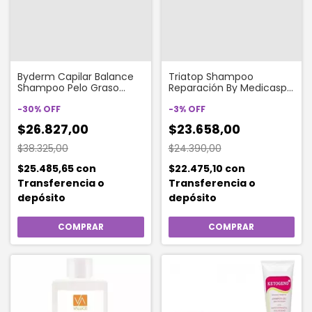
Byderm Capilar Balance
Triatop Shampoo
Shampoo Pelo Graso
Reparación By Medicasp
Sebo Regulador x 250 ml
400 Ml
-
30
%
OFF
-
3
%
OFF
$26.827,00
$23.658,00
$38.325,00
$24.390,00
$25.485,65
con
$22.475,10
con
Transferencia o
Transferencia o
depósito
depósito