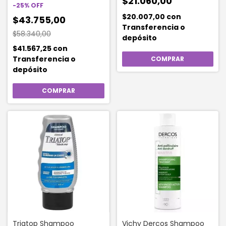
$21.060,00
-
25
%
OFF
$20.007,00
con
$43.755,00
Transferencia o
$58.340,00
depósito
$41.567,25
con
Transferencia o
depósito
Triatop Shampoo
Vichy Dercos Shampoo