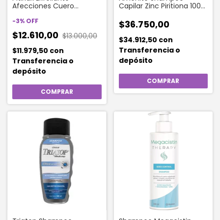
Afecciones Cuero
Capilar Zinc Piritiona 100
Cabelludo Shampoo 100
Ml
Ml
-
3
%
OFF
$36.750,00
$12.610,00
$13.000,00
$34.912,50
con
Transferencia o
$11.979,50
con
depósito
Transferencia o
depósito