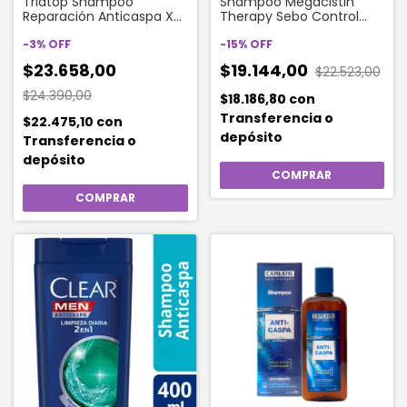
Triatop Shampoo
Shampoo Megacistin
Reparación Anticaspa X
Therapy Sebo Control
400 Ml
240 Ml
-
3
%
OFF
-
15
%
OFF
$23.658,00
$19.144,00
$22.523,00
$24.390,00
$18.186,80
con
Transferencia o
$22.475,10
con
depósito
Transferencia o
depósito