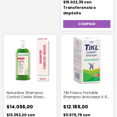
$15.022,35
con
Transferencia o
depósito
Naturaloe Shampoo
Tikl Frasco Portable
Control Caida Graso
Shampoo Anticaspa X 60
Cabello 360 Ml
Ml
$14.056,00
$12.185,00
$13.353,20
con
$11.575,75
con