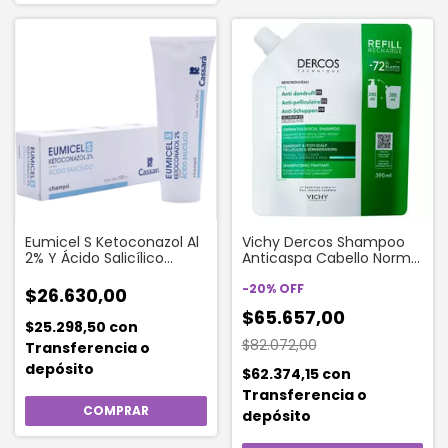
Eumicel S Ketoconazol Al
Vichy Dercos Shampoo
2% Y Ácido Salicílico
Anticaspa Cabello Normal
120ml
A Graso Refill x 390 ml
-
20
%
OFF
$26.630,00
$65.657,00
$25.298,50
con
$82.072,00
Transferencia o
depósito
$62.374,15
con
Transferencia o
depósito