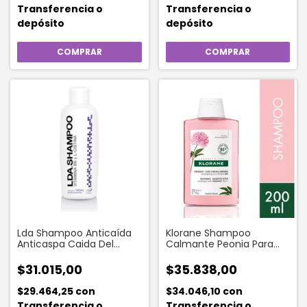
Transferencia o
Transferencia o
depósito
depósito
Lda Shampoo Anticaída
Klorane Shampoo
Anticaspa Caida Del
Calmante Peonia Para
Cabello 140 Ml
Cuero Cabelludo Sensible
200 Ml
$31.015,00
$35.838,00
$29.464,25
con
$34.046,10
con
Transferencia o
Transferencia o