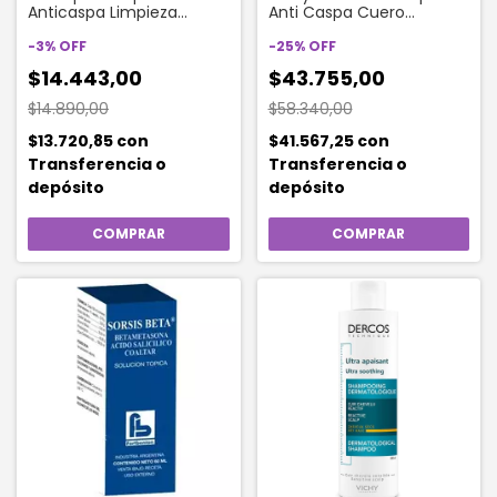
Anticaspa Limpieza
Anti Caspa Cuero
Intensa X165 Ml
Cabelludo Sensible x 200
-
3
%
OFF
Ml
-
25
%
OFF
$14.443,00
$43.755,00
$14.890,00
$58.340,00
$13.720,85
con
$41.567,25
con
Transferencia o
Transferencia o
depósito
depósito