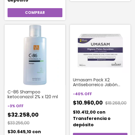
Umasam Pack X2
Antiseborreico Jabón
Compuesto 100 Gr
C-86 Shampoo
-
40
%
OFF
ketoconazol 2% x 120 ml
$10.960,00
$18.268,00
-
3
%
OFF
$10.412,00
con
$32.258,00
Transferencia o
$33.256,00
depósito
$30.645,10
con