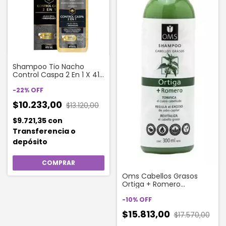
Shampoo Tio Nacho
Control Caspa 2 En 1 X 415
Ml
-
22
%
OFF
$10.233,00
$13.120,00
$9.721,35
con
Transferencia o
depósito
Oms Cabellos Grasos
Ortiga + Romero
Shampoo 300 Ml
Revitaliza
-
10
%
OFF
$15.813,00
$17.570,00