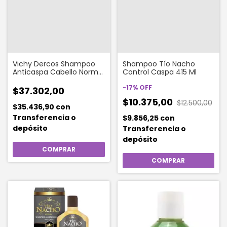
Vichy Dercos Shampoo
Shampoo Tío Nacho
Anticaspa Cabello Normal
Control Caspa 415 Ml
A Graso x 95ml
-
17
%
OFF
$37.302,00
$10.375,00
$12.500,00
$35.436,90
con
Transferencia o
$9.856,25
con
depósito
Transferencia o
depósito