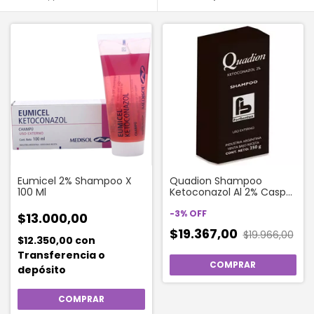
Eumicel 2% Shampoo X
Quadion Shampoo
100 Ml
Ketoconazol Al 2% Caspa
X 250 Ml
-
3
%
OFF
$13.000,00
$19.367,00
$19.966,00
$12.350,00
con
Transferencia o
depósito