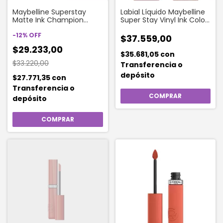
Maybelline Superstay
Labial Líquido Maybelline
Matte Ink Champion
Super Stay Vinyl Ink Color
Labial Líquido Larga
Vinyl Ink Witty
Duración
-
12
%
OFF
$37.559,00
$29.233,00
$35.681,05
con
$33.220,00
Transferencia o
depósito
$27.771,35
con
Transferencia o
depósito