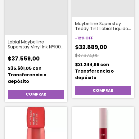
Maybelline Superstay
Teddy Tint Labial Líquido
Color 40 Petalcore X 5 ml
-
12
%
OFF
Labial Maybelline
$32.889,00
Superstay Vinyl Ink N°100
Charmed
$37.374,00
$37.559,00
$31.244,55
con
$35.681,05
con
Transferencia o
Transferencia o
depósito
depósito