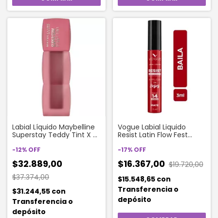
Labial Líquido Maybelline
Vogue Labial Liquido
Superstay Teddy Tint X 5
Resist Latin Flow Fest
Ml Color 55 Kneehigh
Color Baila
-
12
%
OFF
-
17
%
OFF
$32.889,00
$16.367,00
$19.720,00
$37.374,00
$15.548,65
con
Transferencia o
$31.244,55
con
depósito
Transferencia o
depósito