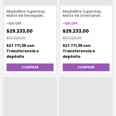
Maybelline Superstay
Maybelline Superstay
Matte Ink Renegade
Matte Ink Entertainer
Labial Líquido Larga
Labial Líquido Larga
Duración
-
12
%
OFF
Duración
-
12
%
OFF
$29.233,00
$29.233,00
$33.220,00
$33.220,00
$27.771,35
con
$27.771,35
con
Transferencia o
Transferencia o
depósito
depósito