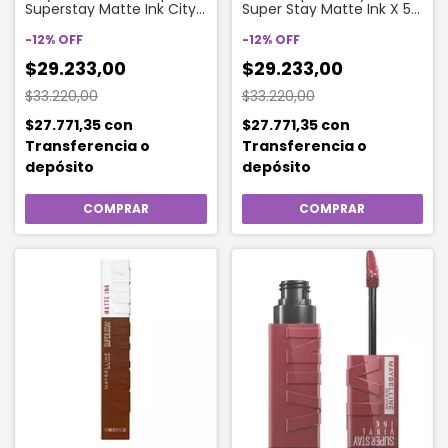
Superstay Matte Ink City
Super Stay Matte Ink X 5
Edit | 118 Dancer
Ml 50 Voyager
-
12
%
OFF
-
12
%
OFF
$29.233,00
$29.233,00
$33.220,00
$33.220,00
$27.771,35
con
$27.771,35
con
Transferencia o
Transferencia o
depósito
depósito