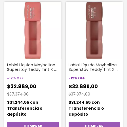
Labial Líquido Maybelline
Labial Líquido Maybelline
Superstay Teddy Tint X 5
Superstay Teddy Tint X 5
Ml Color 15 Skinnydip
Ml Color 20 Mascara Tear
-
12
%
OFF
-
12
%
OFF
$32.889,00
$32.889,00
$37.374,00
$37.374,00
$31.244,55
con
$31.244,55
con
Transferencia o
Transferencia o
depósito
depósito