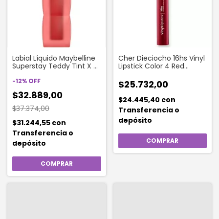
Labial Líquido Maybelline
Cher Dieciocho 16hs Vinyl
Superstay Teddy Tint X 5
Lipstick Color 4 Red
Ml Color 30 Coquettish
Velvet
-
12
%
OFF
$25.732,00
$32.889,00
$24.445,40
con
$37.374,00
Transferencia o
depósito
$31.244,55
con
Transferencia o
depósito