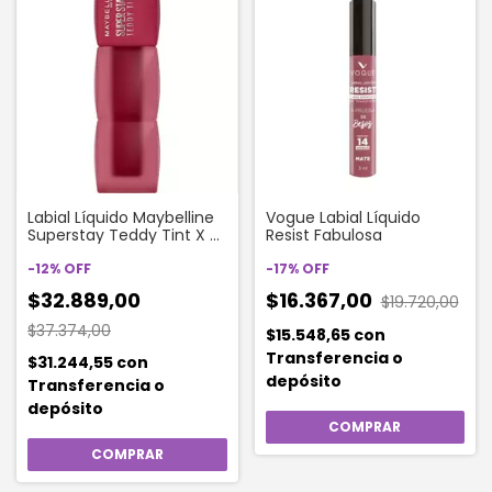
Labial Líquido Maybelline
Vogue Labial Líquido
Superstay Teddy Tint X 5
Resist Fabulosa
Ml Color 50 Wild At Heart
-
12
%
OFF
-
17
%
OFF
$32.889,00
$16.367,00
$19.720,00
$37.374,00
$15.548,65
con
Transferencia o
$31.244,55
con
depósito
Transferencia o
depósito