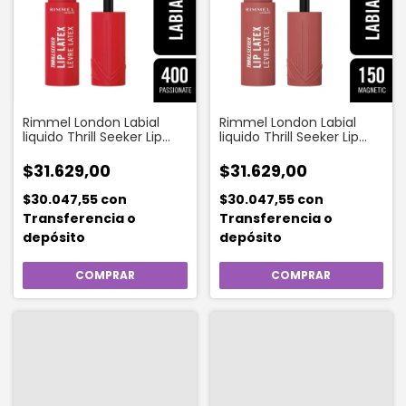
Rimmel London Labial
Rimmel London Labial
liquido Thrill Seeker Lip
liquido Thrill Seeker Lip
Latex 400 Passionate 6
Latex 150 Magnetic 6 ML
ML
$31.629,00
$31.629,00
$30.047,55
con
$30.047,55
con
Transferencia o
Transferencia o
depósito
depósito