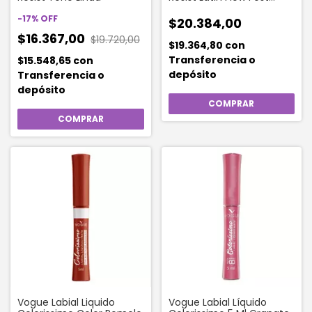
Tono Siente
-
17
%
OFF
$20.384,00
$16.367,00
$19.720,00
$19.364,80
con
Transferencia o
$15.548,65
con
depósito
Transferencia o
depósito
Vogue Labial Liquido
Vogue Labial Líquido