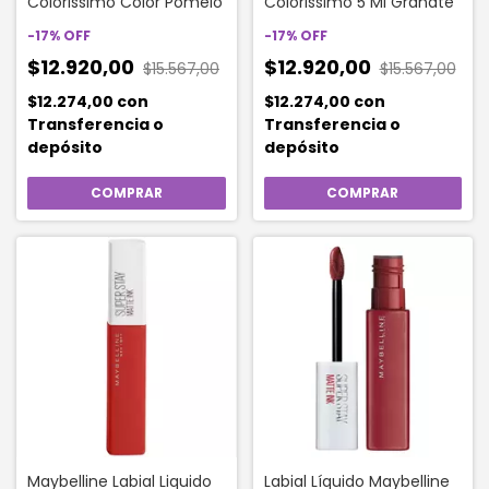
Colorissimo Color Pomelo
Colorissimo 5 Ml Granate
-
17
%
OFF
-
17
%
OFF
$12.920,00
$12.920,00
$15.567,00
$15.567,00
$12.274,00
con
$12.274,00
con
Transferencia o
Transferencia o
depósito
depósito
Maybelline Labial Liquido
Labial Líquido Maybelline