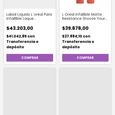
Labial Líquido L´oréal Paris
L Oreal Infallible Matte
Infaillible Laque
Resistance Snooze Your
Resistance Tono Labial
Alarm 115
510 Café Parisien
$43.203,00
$39.878,00
$41.042,85
con
$37.884,10
con
Transferencia o
Transferencia o
depósito
depósito