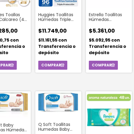
es Toallas
Huggies Toallitas
Estrella Toallitas
Calcareo (48
Húmedas Triple
Húmedas
des)
Protección (96
Humectación
Unidades)
Sensible (50
285,00
$11.749,00
$5.361,00
Unidades)
70,75
con
$11.161,55
con
$5.092,95
con
sferencia o
Transferencia o
Transferencia o
sito
depósito
depósito
Q Soft Toallitas
t Baby
Humedas Baby
itas Húmedas
Clasicas 40