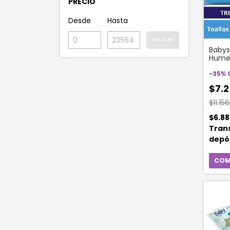
PRECIO
Desde
Hasta
APLICAR
Babys
Humed
Fresh
-
35
%
$7.2
$11.15
$6.8
Tran
depó