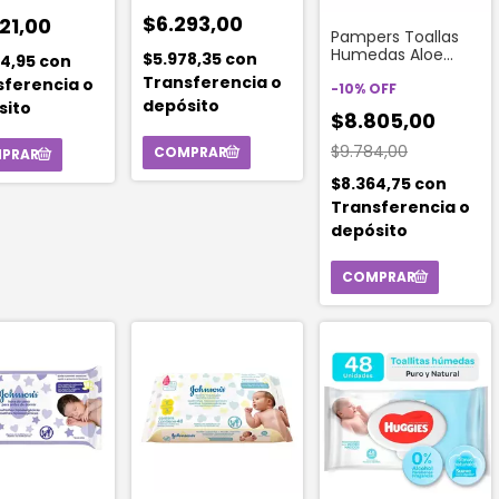
ium Óleo
Unidades
reo X 40 Un.
$6.293,00
21,00
Pampers Toallas
Humedas Aloe
$5.978,35
con
34,95
con
Vera 48 Unidades
Transferencia o
sferencia o
-
10
%
OFF
depósito
sito
$8.805,00
$9.784,00
$8.364,75
con
Transferencia o
depósito