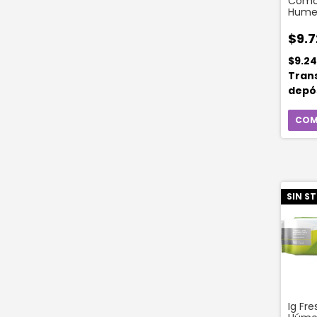
Comod
Hume
(60 U
$9.7
$9.2
Tran
depó
SIN S
Ig Fre