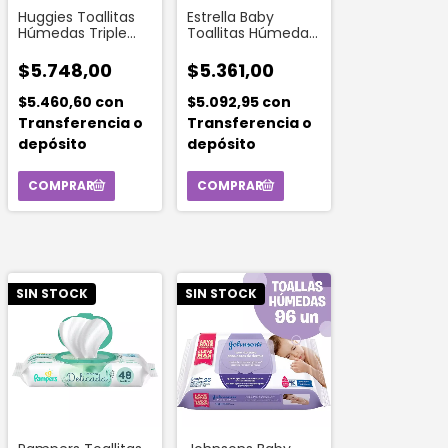
Huggies Toallitas
Estrella Baby
Húmedas Triple
Toallitas Húmedas
Acción X48 Un
Cuidado Relajante
50u
$5.748,00
$5.361,00
$5.460,60
con
$5.092,95
con
Transferencia o
Transferencia o
depósito
depósito
SIN STOCK
SIN STOCK