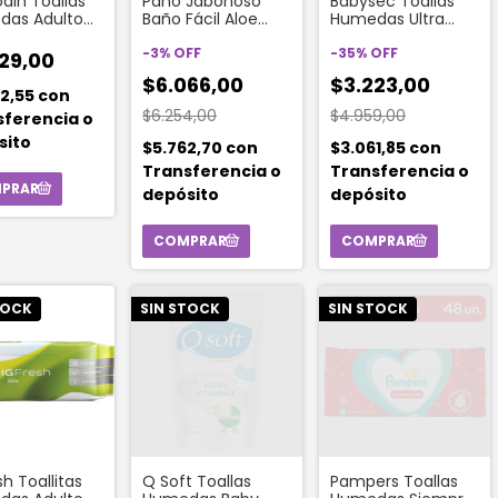
in Toallas
Babysec Toallas
Paño Jabonoso
das Adulto
Humedas Ultra
Baño Fácil Aloe
nidades)
Fresh 50 Unidades
Vera X 10 Un
-
35
%
OFF
-
3
%
OFF
29,00
$3.223,00
$6.066,00
42,55
con
$4.959,00
$6.254,00
sferencia o
sito
$3.061,85
con
$5.762,70
con
Transferencia o
Transferencia o
depósito
depósito
TOCK
SIN STOCK
SIN STOCK
sh Toallitas
Q Soft Toallas
Pampers Toallas