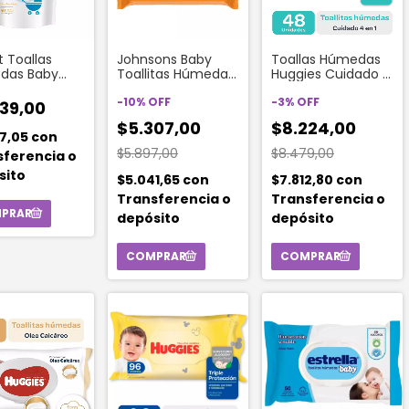
t Toallas
Johnsons Baby
Toallas Húmedas
das Baby
Toallitas Húmedas
Huggies Cuidado 4
ca (50
Limpieza Y
en 1 x 48 unidades
des)
Suavidad 44
-
10
%
OFF
-
3
%
OFF
39,00
Unidades
$5.307,00
$8.224,00
87,05
con
$5.897,00
$8.479,00
sferencia o
sito
$5.041,65
con
$7.812,80
con
Transferencia o
Transferencia o
depósito
depósito