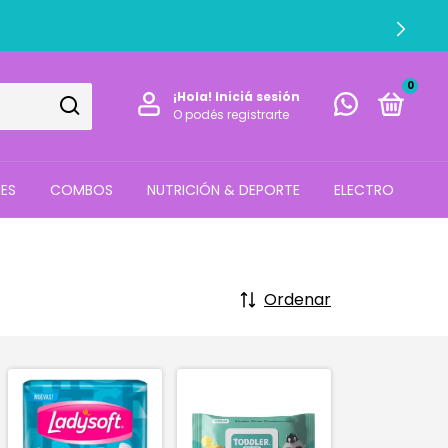
0
¡Hola!
Iniciá sesión
O podés registrarte
ES
COMBOS
NUTRICIÓN & DEPORTE
ELECTRO
Ordenar