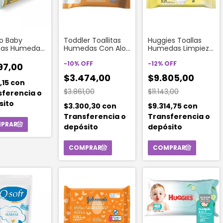
o Baby
Toddler Toallitas
Huggies Toallas
itas Humedas
Humedas Con Aloe
Humedas Limpieza
nidades)
Vera (48
Diaria (112
Unidades)
-
10
%
OFF
Unidades)
-
12
%
OFF
97,00
$3.474,00
$9.805,00
7,15
con
$3.861,00
$11.143,00
sferencia o
sito
$3.300,30
con
$9.314,75
con
Transferencia o
Transferencia o
depósito
depósito