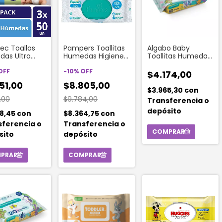
ec Toallas
Pampers Toallitas
Algabo Baby
as Ultra
Humedas Higiene
Toallitas Humedas
 150 Unidades
Completa (48
(80 Unidades)
OFF
Unidades)
-
10
%
OFF
$4.174,00
51,00
$8.805,00
$3.965,30
con
6,00
$9.784,00
Transferencia o
depósito
88,45
con
$8.364,75
con
sferencia o
Transferencia o
sito
depósito