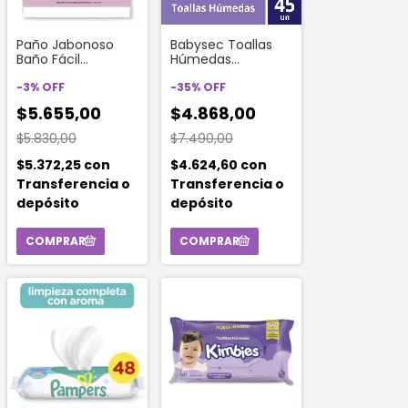
Paño Jabonoso
Babysec Toallas
Baño Fácil
Húmedas
Manzanilla X 10 Un
Premium 45
-
3
%
OFF
Unidades
-
35
%
OFF
$5.655,00
$4.868,00
$5.830,00
$7.490,00
$5.372,25
con
$4.624,60
con
Transferencia o
Transferencia o
depósito
depósito