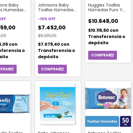
ons Baby
Johnsons Baby
Huggies Toallas
as Humedas
Toallas Húmedas
Húmedas Puro Y
Del Sueño
Recién Nacido (48
Natural (48
sto (48
OFF
Unidades)
-
10
%
OFF
Unidades)
$10.648,00
des)
459,00
$7.452,00
$10.115,60
con
1,00
$8.281,00
Transferencia o
depósito
6,05
con
$7.079,40
con
sferencia o
Transferencia o
sito
depósito