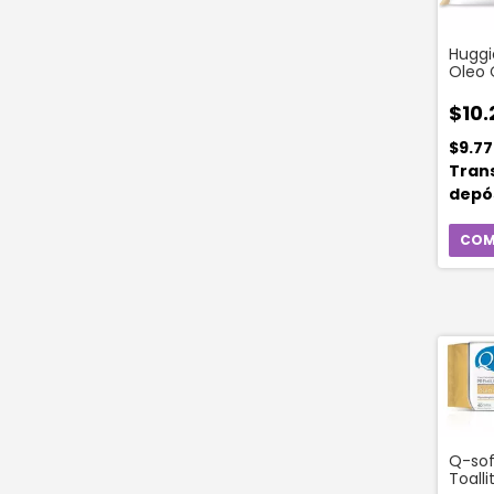
Huggi
Oleo 
Unida
$10.
$9.7
Tran
depó
Q-sof
Toall