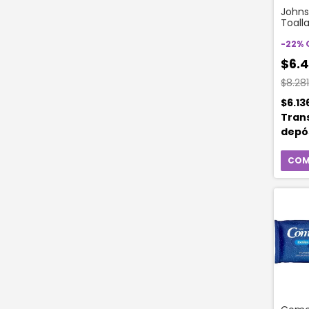
Johns
Toall
Hora 
Repue
-
22
%
Unida
$6.
$8.28
$6.13
Tran
depó