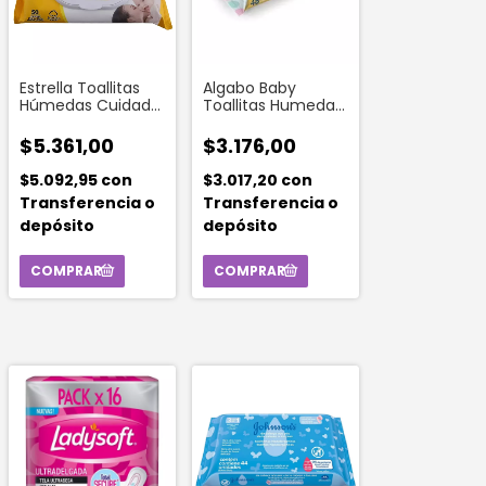
Estrella Toallitas
Algabo Baby
Húmedas Cuidado
Toallitas Humedas
Diario Flow Pack
(48 Unidades)
(50 Toallitas)
$5.361,00
$3.176,00
$5.092,95
con
$3.017,20
con
Transferencia o
Transferencia o
depósito
depósito