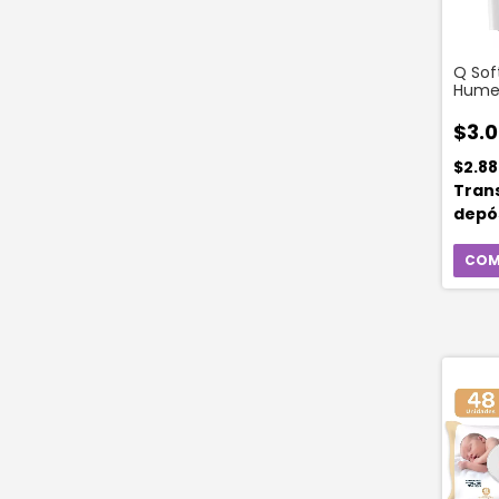
Q Sof
Hume
Clasi
Unida
$3.0
$2.8
Tran
depó