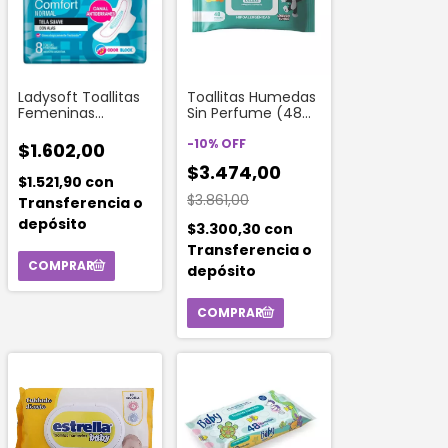
Ladysoft Toallitas
Toallitas Humedas
Femeninas
Sin Perfume (48
Comfort Normal
Unidades)
Suave Aloe Con
-
10
%
OFF
$1.602,00
Alas
$3.474,00
$1.521,90
con
$3.861,00
Transferencia o
depósito
$3.300,30
con
Transferencia o
depósito