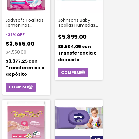
Ladysoft Toallitas
Johnsons Baby
Femeninas
Toallas Humedas
Ultradelgada Ultra
De La Cabeza A
Seca Dual Lock
-
22
%
OFF
Los Pies (44
$5.899,00
Con Alas
Unidades)
$3.555,00
$5.604,05
con
$4.558,00
Transferencia o
depósito
$3.377,25
con
Transferencia o
depósito