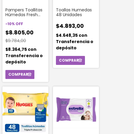
Pampers Toallitas
Toallas Humedas
Húmedas Fresh
48 Unidades
Clean (48
Unidades)
-
10
%
OFF
$4.893,00
$8.805,00
$4.648,35
con
$9.784,00
Transferencia o
depósito
$8.364,75
con
Transferencia o
depósito