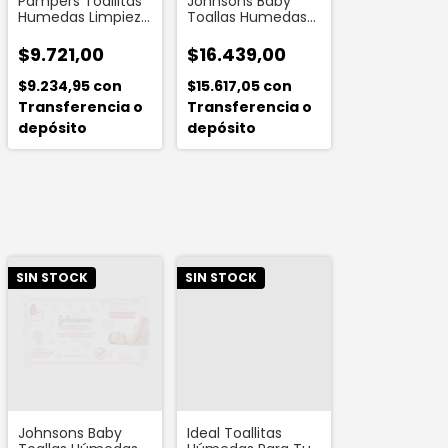
Pampers Toallitas
Johnsons Baby
Humedas Limpieza
Toallas Humedas
Delicada X48 Un
Hora Del Sueño
(96 Unidades)
$9.721,00
$16.439,00
$9.234,95
con
$15.617,05
con
Transferencia o
Transferencia o
depósito
depósito
SIN STOCK
SIN STOCK
Johnsons Baby
Ideal Toallitas