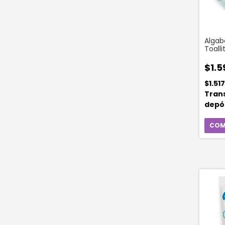
Algab
Toall
(20 U
$1.5
$1.51
Tran
depó