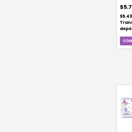
Prem
Calcá
$5.7
$5.4
Tran
depó