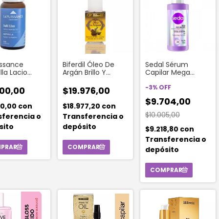
issance
Biferdil Óleo De
Sedal Sérum
la Lacio
Argán Brillo Y
Capilar Mega
to Soft Liss
Suavidad X 30 Ml
Crecimiento x 100
ml
-
3
%
OFF
00,00
$19.976,00
$9.704,00
40,00
con
$18.977,20
con
$10.005,00
sferencia o
Transferencia o
sito
depósito
$9.218,80
con
Transferencia o
depósito