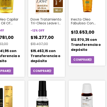
leo Capilar
Dove Tratamiento
Inecto Oleo
 Oil Of
Tri-Oleos Leave In
Fabuloso Con
co 100 Ml
Nutrición x 110ml
Aceite De
OFF
-
12
%
OFF
Macadamia
$13.653,00
Africana 95 Ml
781,00
$16.277,00
$12.970,35
con
33,00
$18.497,00
Transferencia o
depósito
41,95
con
$15.463,15
con
sferencia o
Transferencia o
sito
depósito