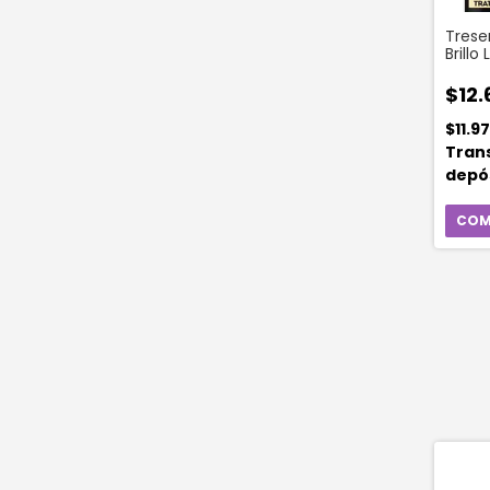
Tres
Brillo
Ml
$12.
$11.9
Tran
depó