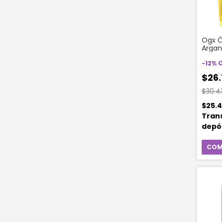
Ogx Ó
Argan
Moroc
-
12
%
$26.
$30.4
$25.4
Tran
depó