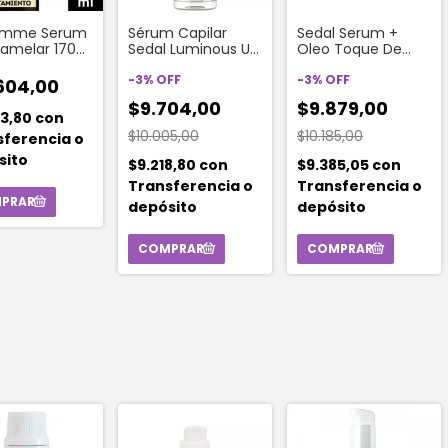
emme Serum
Sérum Capilar
Sedal Serum +
 Lamelar 170
Sedal Luminous Uv
Oleo Toque De
X 110 Ml
Seda 60 Ml
-
3
%
OFF
-
3
%
OFF
604,00
$9.704,00
$9.879,00
73,80
con
$10.005,00
$10.185,00
sferencia o
sito
$9.218,80
con
$9.385,05
con
Transferencia o
Transferencia o
depósito
depósito