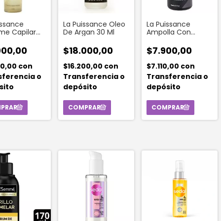
issance
La Puissance Oleo
La Puissance
me Capilar
De Argan 30 Ml
Ampolla Con
75 Ml
Aceite De Argán Y
Ácido Hialurónico
000,00
$18.000,00
$7.900,00
Shock Nutrition X 15
Ml
00,00
con
$16.200,00
con
$7.110,00
con
sferencia o
Transferencia o
Transferencia o
sito
depósito
depósito