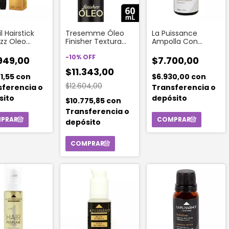
il Hairstick
Tresemme Óleo
La Puissance
izz Oleo
Finisher Textura
Ampolla Con
 12 Ml
Liviana 60 Ml
Phytoqueratina
-
10
%
OFF
Shock Kératine
949,00
$7.700,00
Tamaño 15 Ml
$11.343,00
01,55
con
$6.930,00
con
$12.604,00
sferencia o
Transferencia o
sito
depósito
$10.775,85
con
Transferencia o
depósito