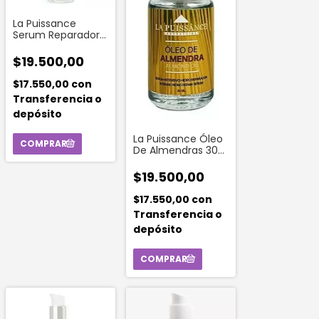
La Puissance
Serum Reparador
De Puntas
Macadamia 30 Ml
$19.500,00
$17.550,00
con
Transferencia o
depósito
La Puissance Óleo
De Almendras 30
Ml
$19.500,00
$17.550,00
con
Transferencia o
depósito