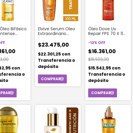
Óleo Bifásico
Elvive Serum Oleo
Óleo Dove Uv
Intense
Extraordinario
Repair FPS 70 X 110
 110 Ml
Nutricion 100 Ml
Ml
OFF
-
12
%
OFF
$23.475,00
361,00
$16.361,00
$22.301,25
con
93,00
$18.593,00
Transferencia o
depósito
42,95
con
$15.542,95
con
sferencia o
Transferencia o
sito
depósito