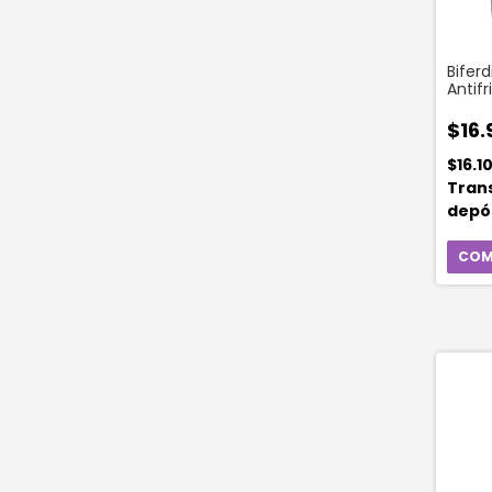
Biferd
Antifr
Argan
$16.
$16.1
Tran
depó