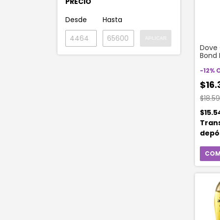
PRECIO
Desde
Hasta
APLICAR
Dove 
Bond 
Repair
-
12
%
$16.
$18.5
$15.5
Tran
depó