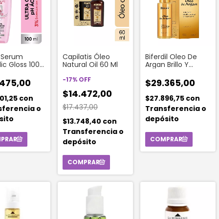
e Serum
Capilatis Óleo
Biferdil Oleo De
ic Gloss 100
Natural Oil 60 Ml
Argan Brillo Y
Suavidad X 58 Ml
-
17
%
OFF
.475,00
$29.365,00
$14.472,00
01,25
con
$27.896,75
con
$17.437,00
sferencia o
Transferencia o
sito
depósito
$13.748,40
con
Transferencia o
depósito