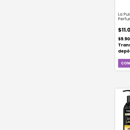
La Pu
Perfu
Belle 
$11.
$9.9
Tran
depó