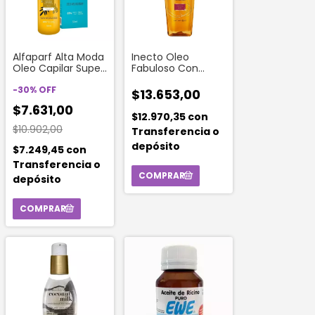
Alfaparf Alta Moda
Inecto Oleo
Oleo Capilar Super
Fabuloso Con
Oils 55 Ml
Aceite De Coco 95
-
30
%
OFF
Ml
$13.653,00
$7.631,00
$12.970,35
con
$10.902,00
Transferencia o
depósito
$7.249,45
con
Transferencia o
depósito