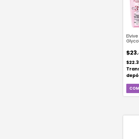
Elviv
Glycol
Ml
$23
$22.3
Tran
depó