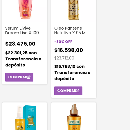
Sérum Elvive
Oleo Pantene
Dream Liso X 100
Nutritivo X 95 Ml
Ml
-
30
%
OFF
$23.475,00
$16.598,00
$22.301,25
con
$23.712,00
Transferencia o
depósito
$15.768,10
con
Transferencia o
depósito