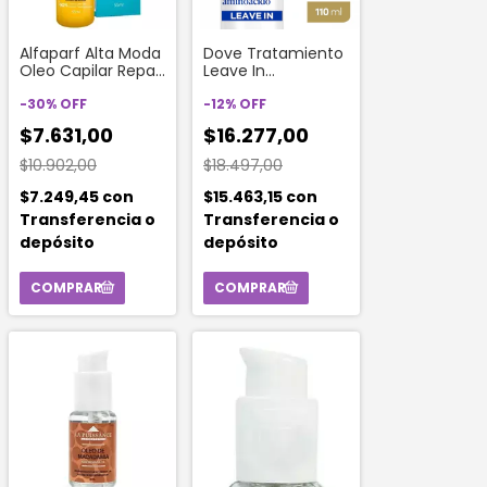
Alfaparf Alta Moda
Dove Tratamiento
Oleo Capilar Repair
Leave In
& Defense 55 Ml
Reconstruccion +
-
30
%
OFF
Aminoacido x 110ml
-
12
%
OFF
$7.631,00
$16.277,00
$10.902,00
$18.497,00
$7.249,45
con
$15.463,15
con
Transferencia o
Transferencia o
depósito
depósito