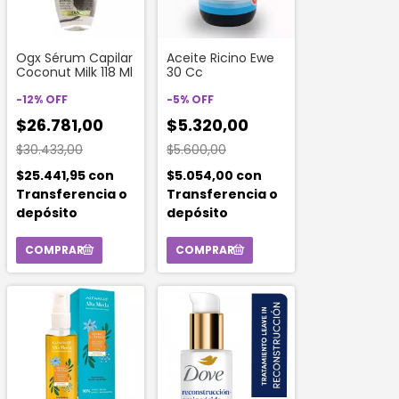
Ogx Sérum Capilar
Aceite Ricino Ewe
Coconut Milk 118 Ml
30 Cc
-
12
%
OFF
-
5
%
OFF
$26.781,00
$5.320,00
$30.433,00
$5.600,00
$25.441,95
con
$5.054,00
con
Transferencia o
Transferencia o
depósito
depósito