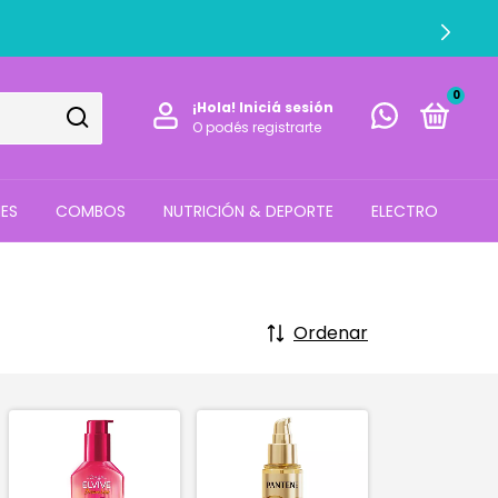
0
¡Hola!
Iniciá sesión
O podés registrarte
ES
COMBOS
NUTRICIÓN & DEPORTE
ELECTRO
Ordenar