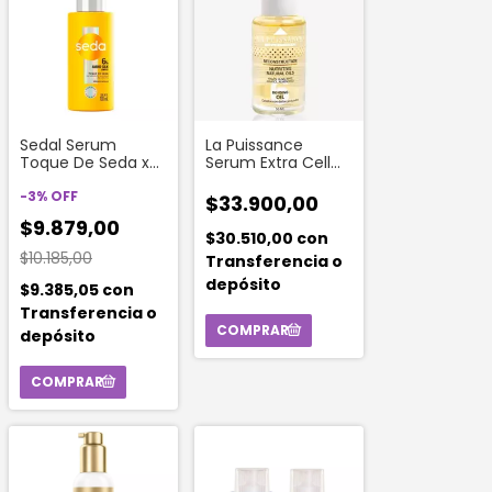
Sedal Serum
La Puissance
Toque De Seda x
Serum Extra Cell
100 Ml
Plex 55 Ml
-
3
%
OFF
$33.900,00
$9.879,00
$30.510,00
con
$10.185,00
Transferencia o
depósito
$9.385,05
con
Transferencia o
depósito